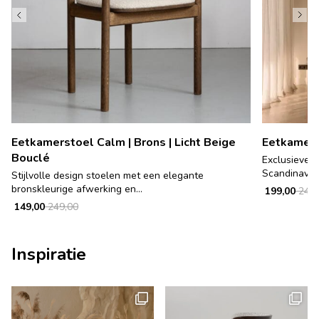
Eetkamerstoel Calm | Brons | Licht Beige
Eetkamers
Bouclé
Exclusieve h
Scandinavisc
Stijlvolle design stoelen met een elegante
bronskleurige afwerking en...
199,00
249,
149,00
249,00
Inspiratie