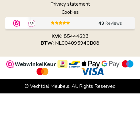
Privacy statement
Cookies
KVK:
85444693
BTW:
NL004095940B08
© Vechtdal Meubels. All Rights Reserved