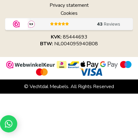
Privacy statement
Cookies
KVK:
85444693
BTW:
NL004095940B08
© Vechtdal Meubels. All Rights Reserved