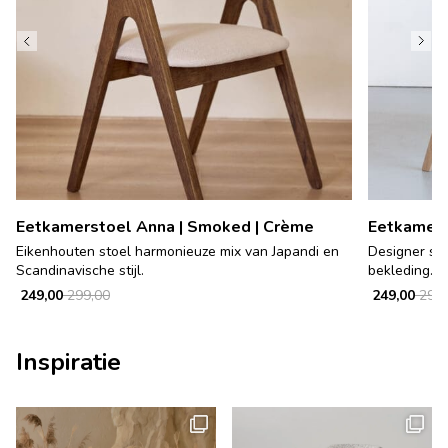
Eetkamerstoel Anna | Smoked | Crème
Eetkamers
Eikenhouten stoel harmonieuze mix van Japandi en
Designer sto
Scandinavische stijl.
bekleding.
249,00
299,00
249,00
299,
Inspiratie