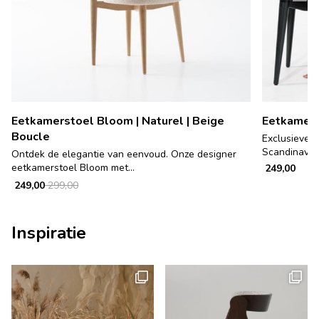
Eetkamerstoel Bloom | Naturel | Beige
Eetkamers
Boucle
Exclusieve h
Scandinavisc
Ontdek de elegantie van eenvoud. Onze designer
eetkamerstoel Bloom met...
249,00
249,00
299,00
Inspiratie