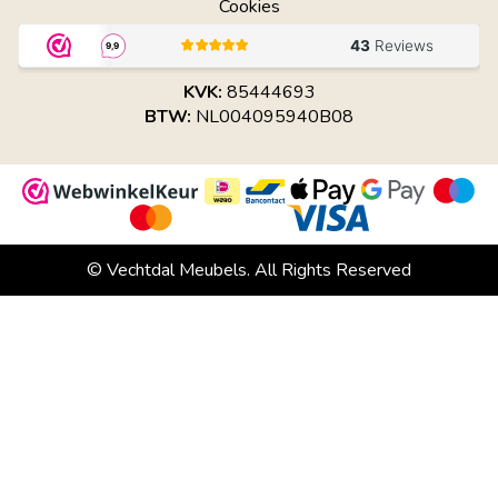
Cookies
KVK:
85444693
BTW:
NL004095940B08
© Vechtdal Meubels. All Rights Reserved