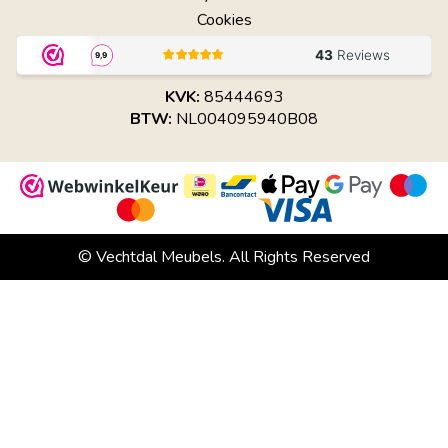
Cookies
KVK:
85444693
BTW:
NL004095940B08
© Vechtdal Meubels. All Rights Reserved