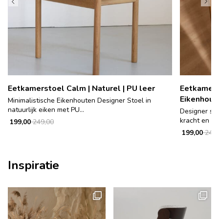
Eetkamerstoel Calm | Naturel | PU leer
Eetkamerst
Eikenhout
Minimalistische Eikenhouten Designer Stoel in
natuurlijk eiken met PU...
Designer sto
kracht en tij
199,00
249,00
199,00
249,
Inspiratie