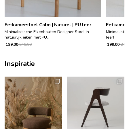
Eetkamerstoel Calm | Naturel | PU leer
Eetkamerst
Minimalistische Eikenhouten Designer Stoel in
Minimalistis
natuurlijk eiken met PU...
leer!
199,00
249,00
199,00
249,
Inspiratie