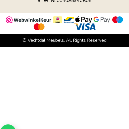
BTW:
NL004095940B08
© Vechtdal Meubels. All Rights Reserved