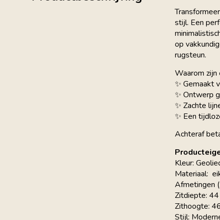
Transformeer
stijl. Een pe
minimalistisc
op vakkundige
rugsteun.
Waarom zijn 
✨ Gemaakt va
✨ Ontwerp ge
✨ Zachte lijn
✨ Een tijdloz
Achteraf beta
Producteig
Kleur: Geolie
Materiaal: ei
Afmetingen 
Zitdiepte: 4
Zithoogte: 4
Stijl: Modern