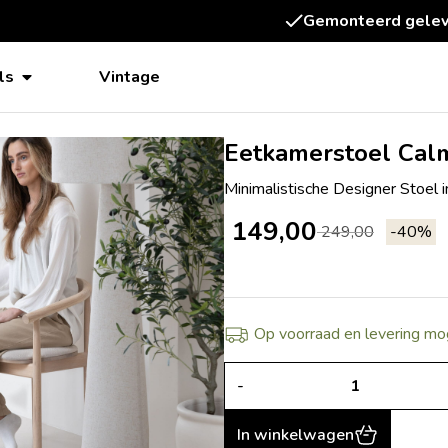
Betaal achteraf, dankzi
ls
Vintage
Eetkamerstoel Cal
Minimalistische Designer Stoel 
149,00
249,00
-40%
Op voorraad en levering mo
-
In winkelwagen