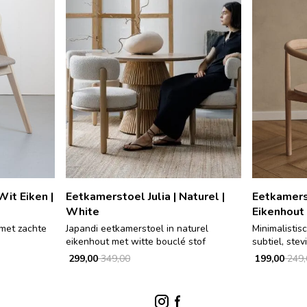
it Eiken |
Eetkamerstoel Julia | Naturel |
Eetkamerst
White
Eikenhout
 met zachte
Japandi eetkamerstoel in naturel
Minimalistisc
eikenhout met witte bouclé stof
subtiel, stevi
299,00
349,00
199,00
249,