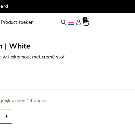
j Klarna
0
m | White
in wit eikenhout met cremé stof
gelijk binnen 14 dagen
+