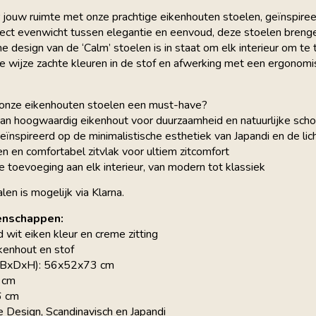
 jouw ruimte met onze prachtige eikenhouten stoelen, geïnspire
rfect evenwicht tussen elegantie en eenvoud, deze stoelen brengen
he design van de ‘Calm’ stoelen is in staat om elk interieur om t
 wijze zachte kleuren in de stof en afwerking met een ergonomis
onze eikenhouten stoelen een must-have?
n hoogwaardig eikenhout voor duurzaamheid en natuurlijke sch
ïnspireerd op de minimalistische esthetiek van Japandi en de li
en en comfortabel zitvlak voor ultiem zitcomfort
e toevoeging aan elk interieur, van modern tot klassiek
len is mogelijk via Klarna.
enschappen:
d wit eiken kleur en creme zitting
kenhout en stof
(BxDxH): 56x52x73 cm
4 cm
6 cm
e Design, Scandinavisch en Japandi