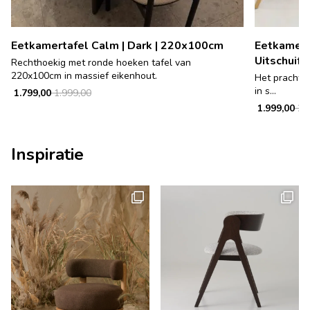
Eetkamertafel Calm | Dark | 220x100cm
Eetkamerta
Uitschuifb
Rechthoekig met ronde hoeken tafel van
220x100cm in massief eikenhout.
Het prachtig
in s...
1.799,00
1.999,00
1.999,00
2.4
Inspiratie