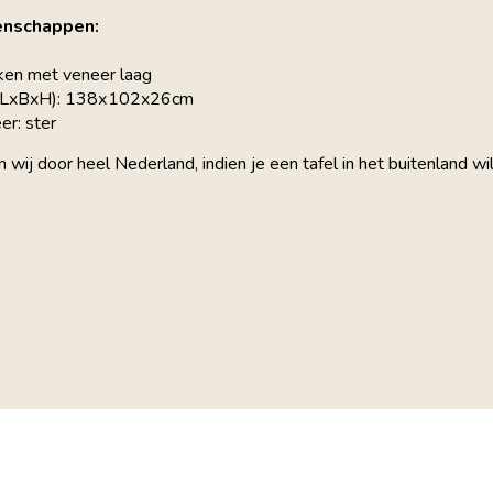
enschappen:
iken met veneer laag
 (LxBxH): 138х102x26cm
er: ster
n wij door heel Nederland, indien je een tafel in het buitenland 