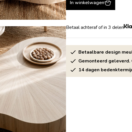
In winkelwagen
Betaal achteraf of in 3 delen
Betaalbare design meu
Gemonteerd geleverd.
14 dagen bedenktermij