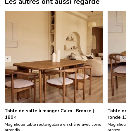
Les autres ont aussi regardé
Table de salle à manger Calm | Bronze |
Table de s
180×
ronde 130
Magnifique table rectangulaire en chêne avec coins
Magnifique 
arrondis
bronze.