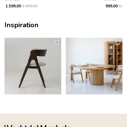
1.599,00
1.999,00
999,00
1.49
Inspiration