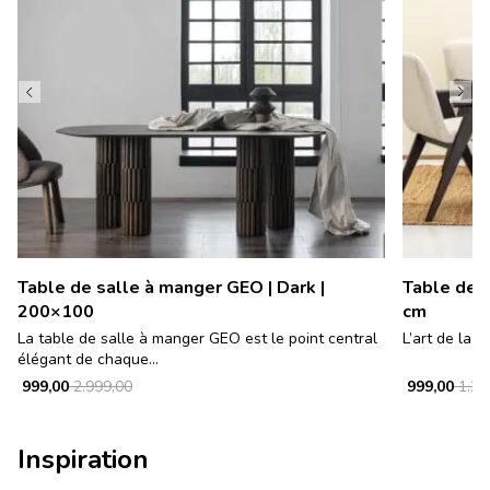
Table de salle à manger GEO | Dark |
Table de s
200×100
cm
La table de salle à manger GEO est le point central
L’art de la s
élégant de chaque...
999,00
2.999,00
999,00
1.29
Inspiration