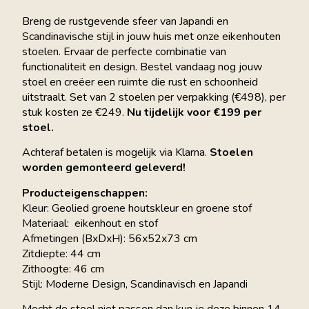
Breng de rustgevende sfeer van Japandi en
Scandinavische stijl in jouw huis met onze eikenhouten
stoelen. Ervaar de perfecte combinatie van
functionaliteit en design. Bestel vandaag nog jouw
stoel en creëer een ruimte die rust en schoonheid
uitstraalt. Set van 2 stoelen per verpakking (€498), per
stuk kosten ze €249.
Nu tijdelijk voor €199 per
stoel.
Achteraf betalen is mogelijk via Klarna.
Stoelen
worden gemonteerd geleverd!
Producteigenschappen:
Kleur: Geolied groene houtskleur en groene stof
Materiaal: eikenhout en stof
Afmetingen (BxDxH): 56x52x73 cm
Zitdiepte: 44 cm
Zithoogte: 46 cm
Stijl: Moderne Design, Scandinavisch en Japandi
Mocht de stoel niet passen dan kun je deze binnen 14