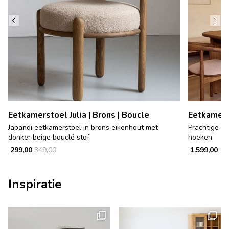
Eetkamerstoel Julia | Brons | Boucle
Eetkamert
Japandi eetkamerstoel in brons eikenhout met
Prachtige ei
donker beige bouclé stof
hoeken
299,00
349,00
1.599,00
1.9
Inspiratie