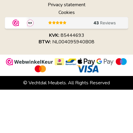
Privacy statement
Cookies
KVK:
85444693
BTW:
NL004095940B08
© Vechtdal Meubels. All Rights Reserved