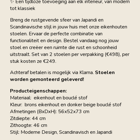
✨ Een tijdloze toevoeging aan elk interieur, van modern
tot klassiek
Breng de rustgevende sfeer van Japandi en
Scandinavische stijl in jouw huis met onze eikenhouten
stoelen. Ervaar de perfecte combinatie van
functionaliteit en design. Bestel vandaag nog jouw
stoel en creëer een ruimte die rust en schoonheid
uitstraalt. Set van 2 stoelen per verpakking (€498), per
stuk kosten ze €249.
Achteraf betalen is mogelijk via Klarna.
Stoelen
worden gemonteerd geleverd!
Producteigenschappen:
Materiaal: eikenhout en bouclé stof
Kleur: brons eikenhout en donker beige bouclé stof
Afmetingen (BxDxH): 56x52x73 cm
Zitdiepte: 44 cm
Zithoogte: 46 cm
Stijl: Moderne Design, Scandinavisch en Japandi