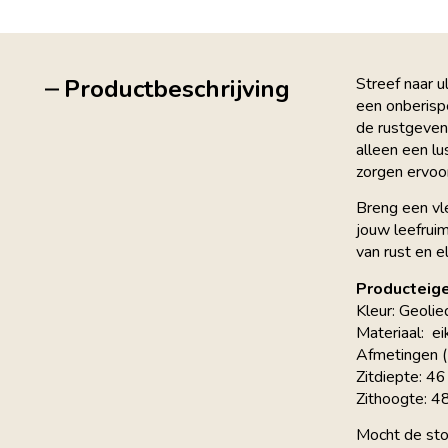
Productbeschrijving
Streef naar u
een onberispe
de rustgevend
alleen een l
zorgen ervoo
Breng een vl
jouw leefruim
van rust en e
Producteig
Kleur: Geoli
Materiaal: ei
Afmetingen 
Zitdiepte: 4
Zithoogte: 4
Mocht de sto