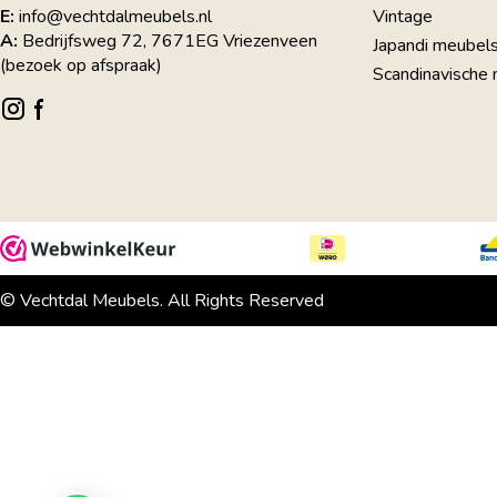
Vintage
E:
info@vechtdalmeubels.nl
A:
Bedrijfsweg 72, 7671EG Vriezenveen
Japandi meubel
(bezoek op afspraak)
Scandinavische
© Vechtdal Meubels. All Rights Reserved