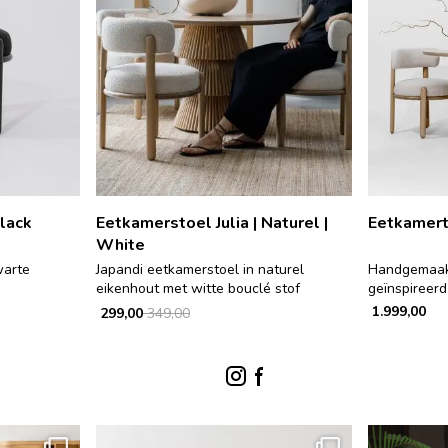
Black
Eetkamerstoel Julia | Naturel |
Eetkamert
White
warte
Japandi eetkamerstoel in naturel
Handgemaakt
eikenhout met witte bouclé stof
geïnspireerd
1.999,00
299,00
349,00