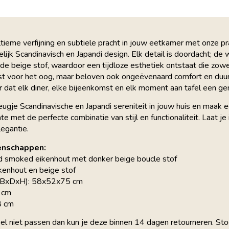
ltieme verfijning en subtiele pracht in jouw eetkamer met onze pr
lijk Scandinavisch en Japandi design. Elk detail is doordacht; de
e beige stof, waardoor een tijdloze esthetiek ontstaat die zowe
ust voor het oog, maar beloven ook ongeëvenaard comfort en duu
r dat elk diner, elke bijeenkomst en elk moment aan tafel een ge
eugje Scandinavische en Japandi sereniteit in jouw huis en maak
te met de perfecte combinatie van stijl en functionaliteit. Laat 
legantie.
enschappen:
ed smoked eikenhout met donker beige boucle stof
kenhout en beige stof
(BxDxH): 58x52x75 cm
6 cm
8 cm
el niet passen dan kun je deze binnen 14 dagen retourneren. S