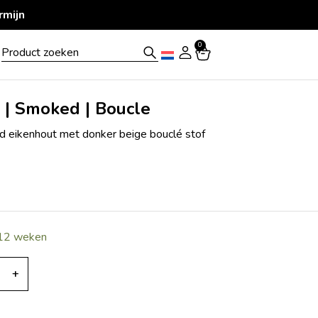
0
 | Smoked | Boucle
d eikenhout met donker beige bouclé stof
 12 weken
+