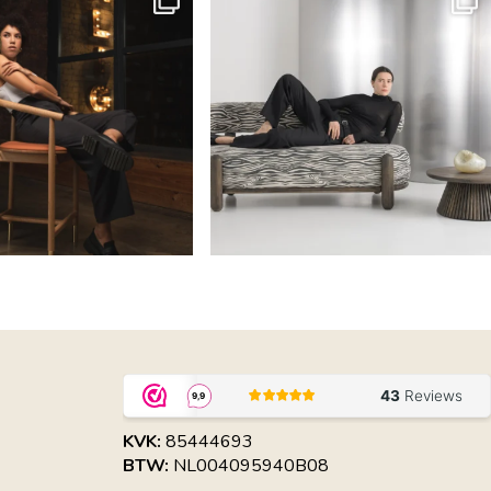
KVK:
85444693
BTW:
NL004095940B08