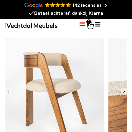
142 recensies
14 dagen bedenktermijn
0