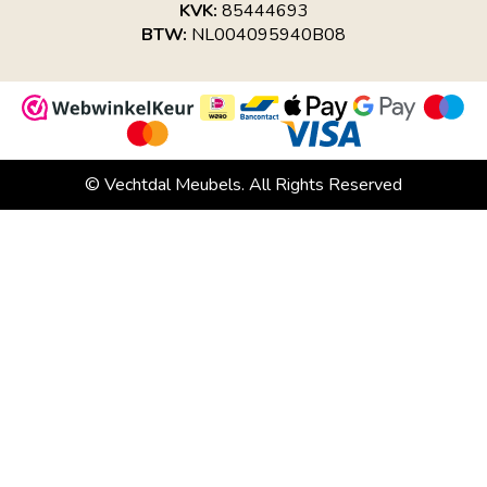
KVK:
85444693
BTW:
NL004095940B08
© Vechtdal Meubels. All Rights Reserved