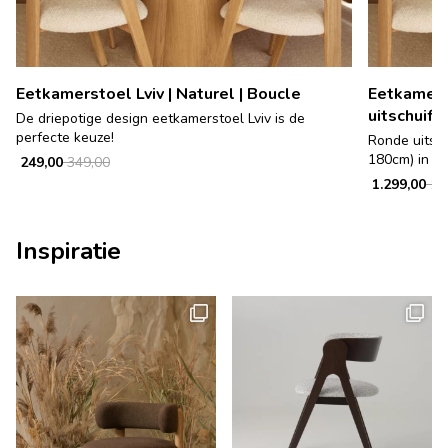
Eetkamerstoel Lviv | Naturel | Boucle
Eetkamerta
uitschuifb
De driepotige design eetkamerstoel Lviv is de
perfecte keuze!
Ronde uitsc
180cm) in Sc
249,00
349,00
1.299,00
1.9
Inspiratie