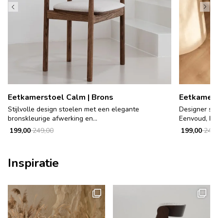
Eetkamerstoel Calm | Brons
Eetkamerst
Stijlvolle design stoelen met een elegante
Designer sto
bronskleurige afwerking en...
Eenvoud, krac
199,00
249,00
199,00
249,
Inspiratie