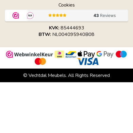
Cookies
KVK:
85444693
BTW:
NL004095940B08
© Vechtdal Meubels. All Rights Reserved