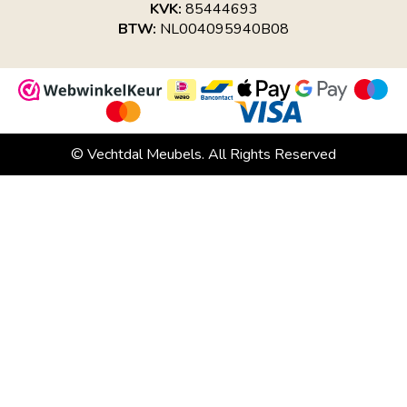
KVK:
85444693
BTW:
NL004095940B08
© Vechtdal Meubels. All Rights Reserved