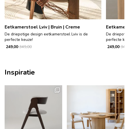
Eetkamerstoel Lviv | Bruin | Creme
Eetkamerst
De driepotige design eetkamerstoel Lviv is de
De driepotig
perfecte keuze!
perfecte keu
249,00
349,00
249,00
349,
Inspiratie