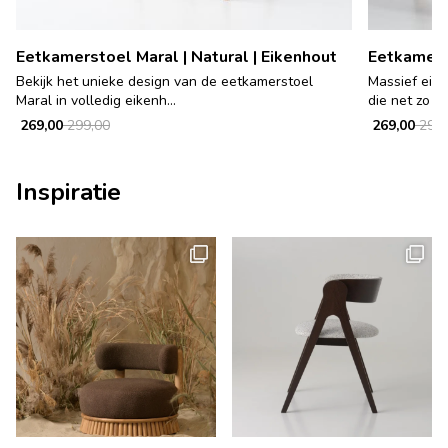
Eetkamerstoel Maral | Natural | Eikenhout
Eetkamerst
Bekijk het unieke design van de eetkamerstoel
Massief eike
Maral in volledig eikenh...
die net zo go
269,00
299,00
269,00
299,
Inspiratie