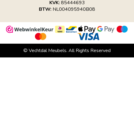
KVK:
85444693
BTW:
NL004095940B08
© Vechtdal Meubels. All Rights Reserved