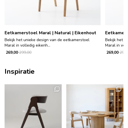
Eetkamerstoel Maral | Natural | Eikenhout
Eetkamerst
Bekijk het unieke design van de eetkamerstoel
Bekijk het u
Maral in volledig eikenh...
Maral in voll
269,00
299,00
269,00
299,
Inspiratie