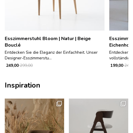
Esszimmerstuhl Bloom | Natur | Beige
Esszimmer
Bouclé
Eichenhol
Entdecken Sie die Eleganz der Einfachheit. Unser
Entdecken S
Designer-Esszimmerstu...
vollständig 
249,00
299,00
199,00
249,
Inspiration