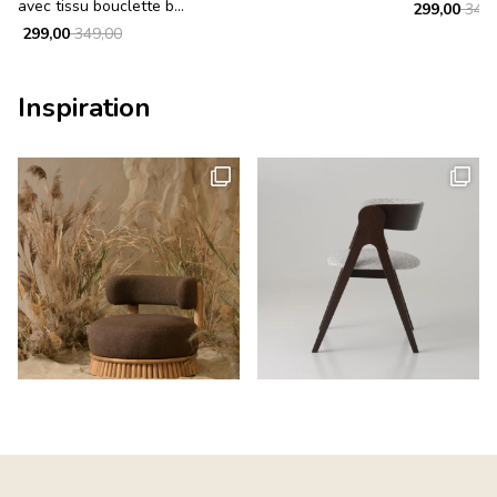
avec tissu bouclette b...
299,00
349,
299,00
349,00
Inspiration