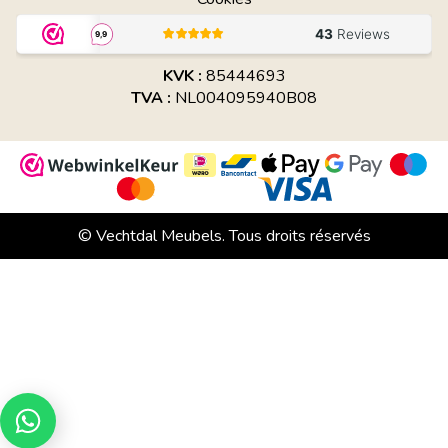
KVK :
85444693
TVA :
NL004095940B08
© Vechtdal Meubels. Tous droits réservés