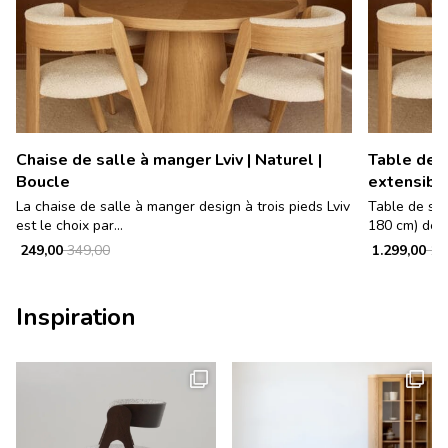
Chaise de salle à manger Lviv | Naturel |
Table de s
Boucle
extensib
La chaise de salle à manger design à trois pieds Lviv
Table de sal
est le choix par...
180 cm) de st
249,00
349,00
1.299,00
1.9
Inspiration