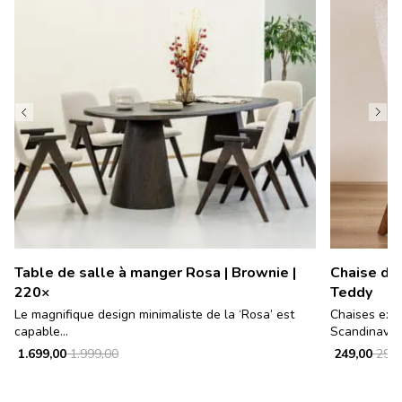
Table de salle à manger Rosa | Brownie |
Chaise de 
220×
Teddy
Le magnifique design minimaliste de la ‘Rosa’ est
Chaises excl
capable...
Scandinave 
1.699,00
1.999,00
249,00
299,