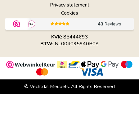
Privacy statement
Cookies
KVK:
85444693
BTW:
NL004095940B08
© Vechtdal Meubels. All Rights Reserved