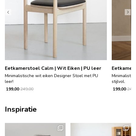
Eetkamerstoel Calm | Wit Eiken | PU leer
Eetkamerst
Minimalistische wit eiken Designer Stoel met PU
Minimalistisc
leer!
stijlvol.
199,00
249,00
199,00
249,
Inspiratie