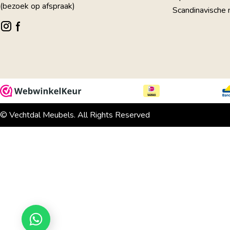
(bezoek op afspraak)
Scandinavische
© Vechtdal Meubels. All Rights Reserved
Kan ik je helpen?