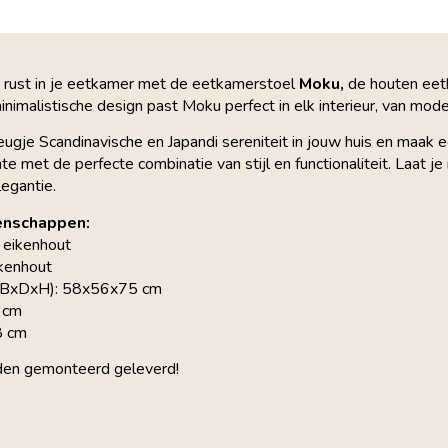
en rust in je eetkamer met de eetkamerstoel
Moku,
de houten eet
inimalistische design past Moku perfect in elk interieur, van mode
eugje Scandinavische en Japandi sereniteit in jouw huis en maak
te met de perfecte combinatie van stijl en functionaliteit. Laat 
legantie.
enschappen:
l eikenhout
ikenhout
(BxDxH): 58x56x75 cm
6 cm
8 cm
den gemonteerd geleverd!