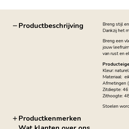
Productbeschrijving
Breng stijl 
Dankzij het m
Breng een vl
jouw leefruim
van rust en e
Producteig
Kleur: nature
Materiaal: e
Afmetingen 
Zitdiepte: 4
Zithoogte: 4
Stoelen wor
Productkenmerken
Wat klanten over ons