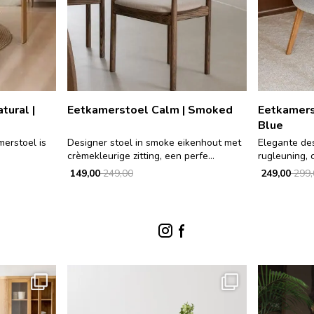
tural |
Eetkamerstoel Calm | Smoked
Eetkamerst
Blue
merstoel is
Designer stoel in smoke eikenhout met
Elegante de
crèmekleurige zitting, een perfe...
rugleuning, c
149,00
249,00
249,00
299,