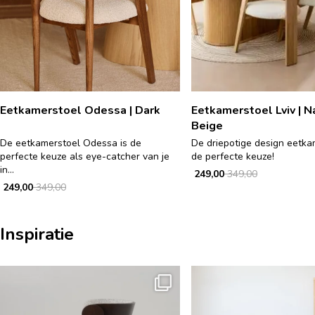
Eetkamerstoel Odessa | Dark
Eetkamerstoel Lviv | Na
Beige
De eetkamerstoel Odessa is de
De driepotige design eetka
perfecte keuze als eye-catcher van je
de perfecte keuze!
in...
249,00
349,00
249,00
349,00
Inspiratie