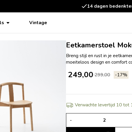
14 dagen bedenktermijn
ls
Vintage
Eetkamerstoel Moku
Breng stijl en rust in je eetka
moeiteloos design en comfort c
249,00
299,00
-17%
Verwachte levertijd 10 tot
-