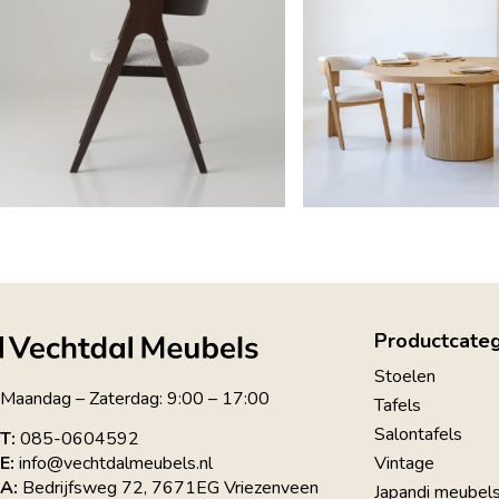
Productcate
Stoelen
Maandag – Zaterdag: 9:00 – 17:00
Tafels
Salontafels
T:
085-0604592
Vintage
E:
info@vechtdalmeubels.nl
A:
Bedrijfsweg 72, 7671EG Vriezenveen
Japandi meubel