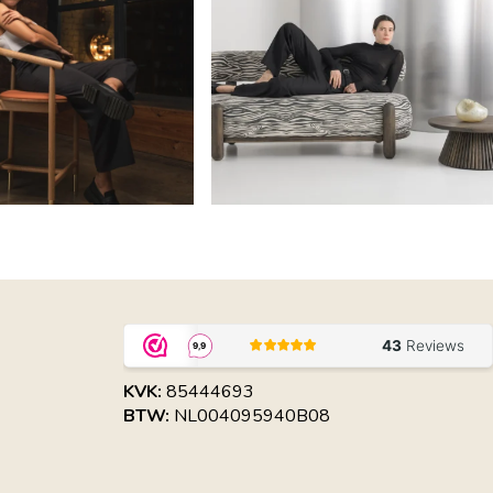
KVK:
85444693
BTW:
NL004095940B08