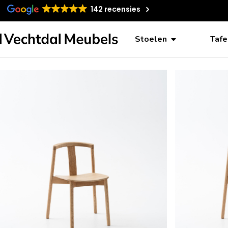
142 recensies
Stoelen
Tafe