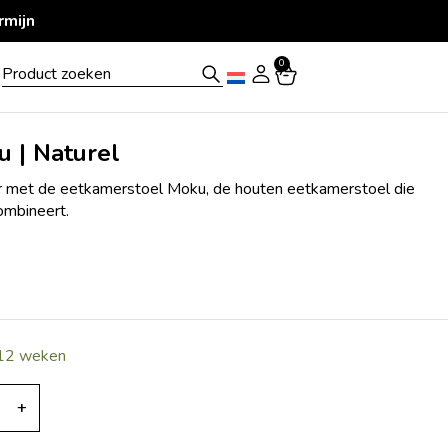
0
 | Naturel
mer met de eetkamerstoel Moku, de houten eetkamerstoel die
ombineert.
 12 weken
+