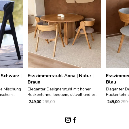
 Schwarz |
Esszimmerstuhl Anna | Natur |
Esszimmers
Braun
Blau
he Mischung
Eleganter Designerstuhl mit hoher
Eleganter De
ischem...
Rückenlehne, bequem, stilvoll und ei...
Rückenlehne,
249,00
299,00
249,00
299,