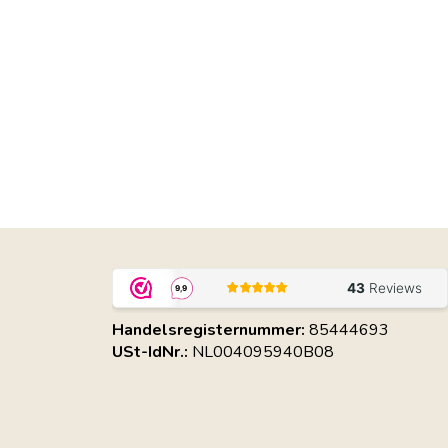
Handelsregisternummer:
85444693
USt-IdNr.:
NL004095940B08