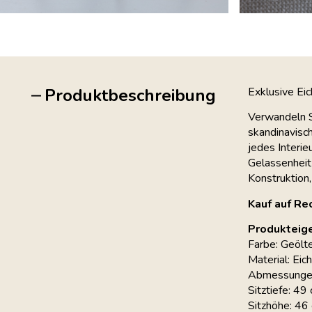
Produktbeschreibung
Exklusive Eic
Verwandeln S
skandinavisc
jedes Interie
Gelassenheit
Konstruktion,
Kauf auf Re
Produkteig
Farbe: Geölt
Material: Eic
Abmessunge
Sitztiefe: 49
Sitzhöhe: 46