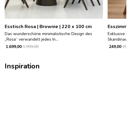
Esstisch Rosa | Brownie | 220 x 100 cm
Esszimmer
Das wunderschöne minimalistische Design des
Exklusive Ei
„Rosa“ verwandelt jedes In...
Skandinavisc
1.699,00
1.999,00
249,00
299,
Inspiration