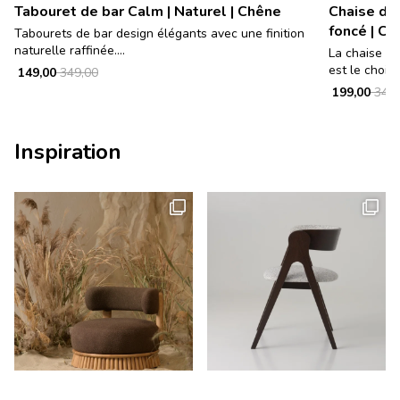
Tabouret de bar Calm | Naturel | Chêne
Chaise de 
foncé | Cr
Tabourets de bar design élégants avec une finition
naturelle raffinée....
La chaise de
est le choix p
149,00
349,00
199,00
349,
Inspiration