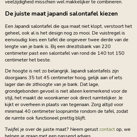
veelzijdigheid misschien wel makkelijker te combineren.
De juiste maat japandi salontafel kiezen
Een Japandi salontafel die qua maat niet klopt, verstoort het
geheel, ook al is het design nog zo mooi. De vuistregel is
eenvoudig: kies een tafel die ongeveer twee derde van de
lengte van je bank is. Bij een driezitsbank van 220
centimeter past een salontafel van rond de 140 tot 150
centimeter het beste.
De hoogte is net zo belangrijk. Japandi salontafels zijn
doorgaans 35 tot 45 centimeter hoog, gelijk aan of iets
lager dan de zithoogte van je bank. Dat lage,
grondgebonden gevoel is niet alleen kenmerkend voor de
stijl, het maakt de woonkamer ook direct ruimtelijker. Je
kijkt er overheen in plaats van tegenaan. Zorg altijd voor
minimaal 40 centimeter loopruimte rondom de tafel, zodat
de ruimte ook functioneel prettig blijft.
Twijfel je over de juiste maat? Neem gerust
contact
op, we
helpen je graag met een passend advies.