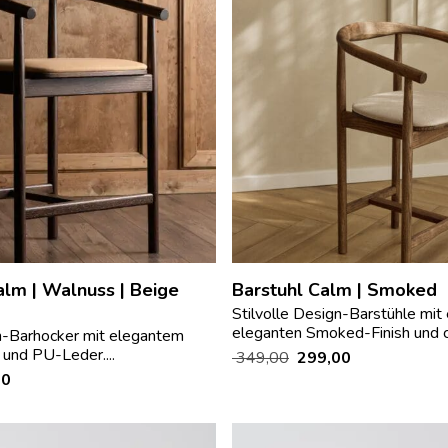
lm | Walnuss | Beige
Barstuhl Calm | Smoked
Stilvolle Design-Barstühle mit
eleganten Smoked-Finish und c
gn-Barhocker mit elegantem
und PU-Leder....
349,00
299,00
00