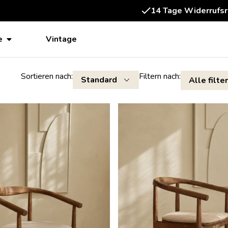
Fertig montiert geli
e
Vintage
Sortieren nach:
Filtern nach:
Alle filter