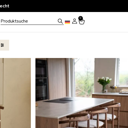
efert
0