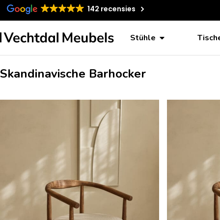
142 recensies
Stühle
Tisch
Skandinavische Barhocker