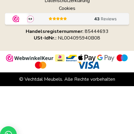
Datenschutzerklärung
Cookies
Handelsregisternummer:
85444693
USt-IdNr.:
NL004095940B08
© Vechtdal Meubels. Alle Rechte vorbehalten