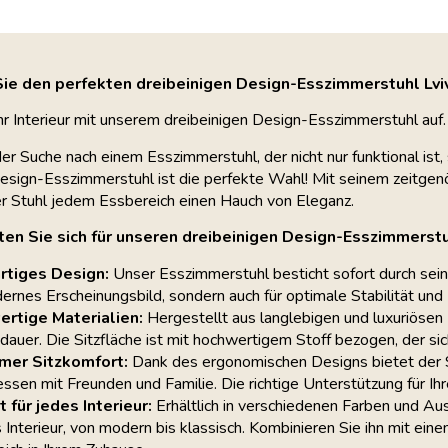
ie den perfekten dreibeinigen Design-Esszimmerstuhl Lviv
r Interieur mit unserem dreibeinigen Design-Esszimmerstuhl auf. 
der Suche nach einem Esszimmerstuhl, der nicht nur funktional ist
Design-Esszimmerstuhl ist die perfekte Wahl! Mit seinem zeitge
ser Stuhl jedem Essbereich einen Hauch von Eleganz.
en Sie sich für unseren dreibeinigen Design-Esszimmerst
artiges Design:
Unser Esszimmerstuhl besticht sofort durch sein e
ernes Erscheinungsbild, sondern auch für optimale Stabilität und
rtige Materialien:
Hergestellt aus langlebigen und luxuriösen M
auer. Die Sitzfläche ist mit hochwertigem Stoff bezogen, der sich
er Sitzkomfort:
Dank des ergonomischen Designs bietet der St
sen mit Freunden und Familie. Die richtige Unterstützung für 
 für jedes Interieur:
Erhältlich in verschiedenen Farben und Au
s Interieur, von modern bis klassisch. Kombinieren Sie ihn mit ein