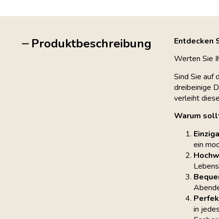
Produktbeschreibung
Entdecken S
Werten Sie Ih
Sind Sie auf 
dreibeinige 
verleiht die
Warum sollt
Einzig
ein mod
Hochwe
Lebensd
Bequem
Abendes
Perfekt
in jede