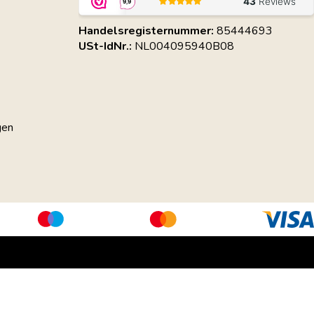
Handelsregisternummer:
85444693
USt-IdNr.:
NL004095940B08
gen