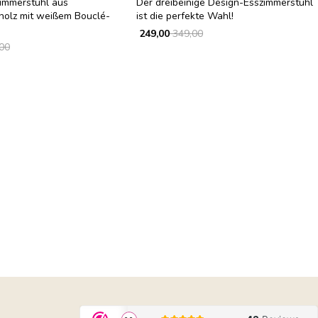
zimmerstuhl aus
Der dreibeinige Design-Esszimmerstuhl
holz mit weißem Bouclé-
ist die perfekte Wahl!
249,00
349,00
00