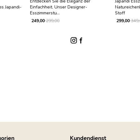
Entdecken Sie die Eleganz der
Japandi Ess
es Japandi-
Einfachheit. Unser Designer-
Natureichen
Esszimmerstu...
Stoff
249,00
299,00
299,00
349,
orien
Kundendienst