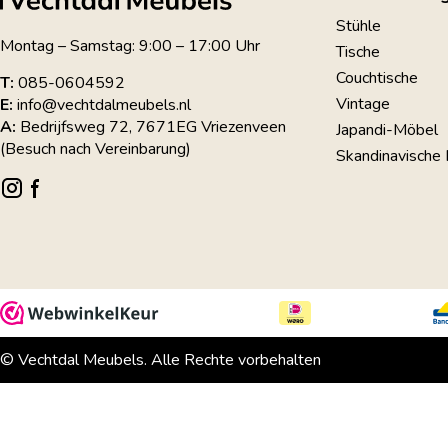
Stühle
Montag – Samstag: 9:00 – 17:00 Uhr
Tische
Couchtische
T:
085-0604592
Vintage
E:
info@vechtdalmeubels.nl
A:
Bedrijfsweg 72, 7671EG Vriezenveen
Japandi-Möbel
(Besuch nach Vereinbarung)
Skandinavische
© Vechtdal Meubels. Alle Rechte vorbehalten