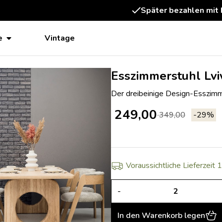
äter bezahlen mit Klarna
e
Vintage
Esszimmerstuhl Lviv
Der dreibeinige Design-Esszimme
249,00
349,00
-29%
Voraussichtliche Lieferzeit
-
In den Warenkorb legen