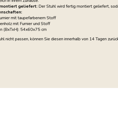
ich in Ihrem Zuhause.
 montiert geliefert:
Der Stuhl wird fertig montiert geliefert, so
enschaften:
urnier mit taupefarbenem Stoff
henholz mit Furnier und Stoff
n (BxTxH): 54x60x75 cm
uhl nicht passen, können Sie diesen innerhalb von 14 Tagen zurüc