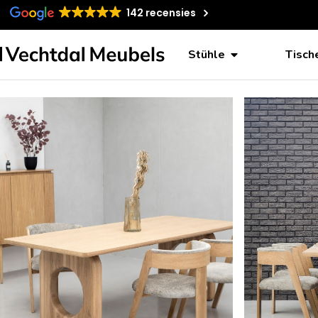
142 recensies
Sp
Stühle
Tisch