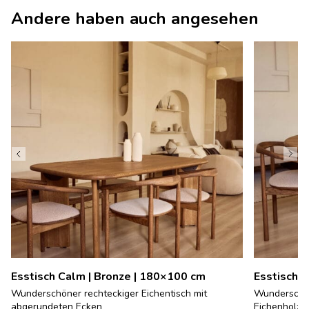
Andere haben auch angesehen
Esstisch Calm | Bronze | 180×100 cm
Esstisch C
Wunderschöner rechteckiger Eichentisch mit
Wunderschön
abgerundeten Ecken
Eichenholz in