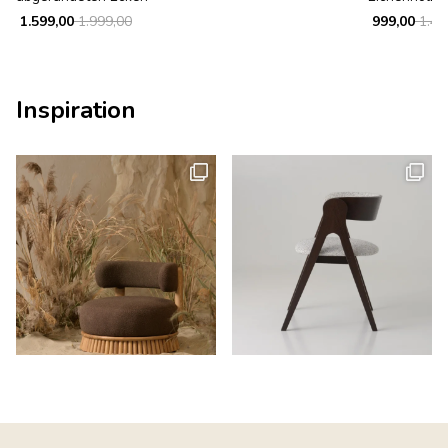
1.599,00
1.999,00
999,00
1.49
Inspiration