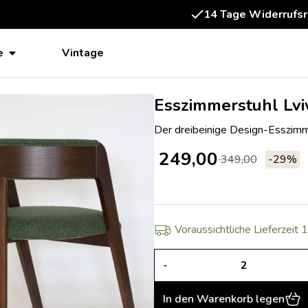
Fertig mon
e
Vintage
Esszimmerstuhl Lvi
Der dreibeinige Design-Esszimme
249,00
349,00
-29%
Voraussichtliche Lieferzeit
-
In den Warenkorb legen