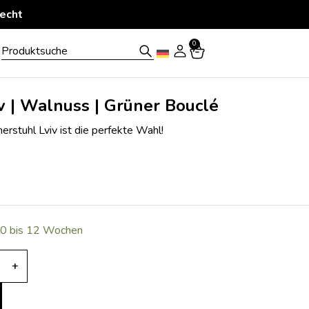
tiert geliefert
0
v | Walnuss | Grüner Bouclé
rstuhl Lviv ist die perfekte Wahl!
 10 bis 12 Wochen
+