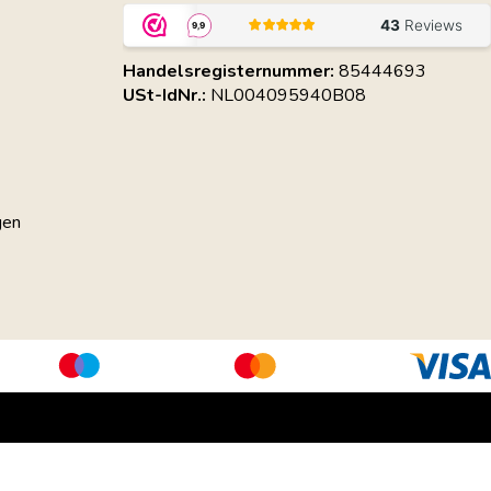
Handelsregisternummer:
85444693
USt-IdNr.:
NL004095940B08
gen