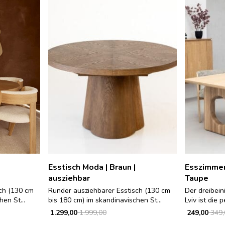
Esstisch Moda | Braun |
Esszimmers
ausziehbar
Taupe
ch (130 cm
Runder ausziehbarer Esstisch (130 cm
Der dreibei
en St...
bis 180 cm) im skandinavischen St...
Lviv ist die 
1.299,00
1.999,00
249,00
349,