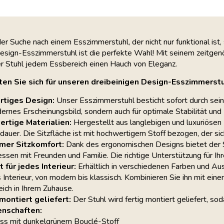
der Suche nach einem Esszimmerstuhl, der nicht nur funktional ist
Design-Esszimmerstuhl ist die perfekte Wahl! Mit seinem zeitge
ser Stuhl jedem Essbereich einen Hauch von Eleganz.
en Sie sich für unseren dreibeinigen Design-Esszimmerst
artiges Design:
Unser Esszimmerstuhl besticht sofort durch sein e
ernes Erscheinungsbild, sondern auch für optimale Stabilität und
rtige Materialien:
Hergestellt aus langlebigen und luxuriösen M
auer. Die Sitzfläche ist mit hochwertigem Stoff bezogen, der sich
er Sitzkomfort:
Dank des ergonomischen Designs bietet der St
sen mit Freunden und Familie. Die richtige Unterstützung für 
 für jedes Interieur:
Erhältlich in verschiedenen Farben und Au
s Interieur, von modern bis klassisch. Kombinieren Sie ihn mit ein
ich in Ihrem Zuhause.
 montiert geliefert:
Der Stuhl wird fertig montiert geliefert, so
enschaften:
ss mit dunkelgrünem Bouclé-Stoff