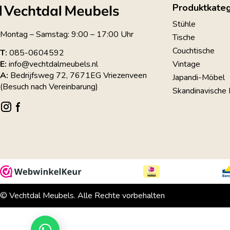
Produktkateg
Stühle
Montag – Samstag: 9:00 – 17:00 Uhr
Tische
Couchtische
T:
085-0604592
Vintage
E:
info@vechtdalmeubels.nl
A:
Bedrijfsweg 72, 7671EG Vriezenveen
Japandi-Möbel
(Besuch nach Vereinbarung)
Skandinavische
© Vechtdal Meubels. Alle Rechte vorbehalten