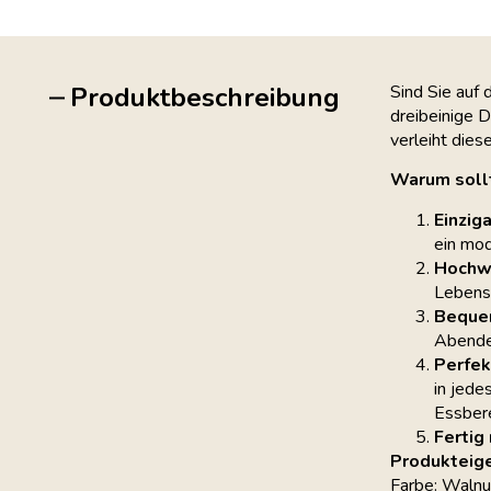
Produktbeschreibung
Sind Sie auf 
dreibeinige 
verleiht die
Warum sollt
Einzig
ein mod
Hochwe
Lebensd
Bequem
Abendes
Perfekt
in jede
Essbere
Fertig
Produkteig
Farbe: Walnu