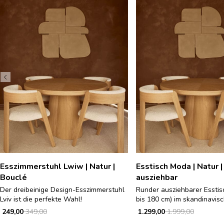
Esszimmerstuhl Lwiw | Natur |
Esstisch Moda | Natur |
Bouclé
ausziehbar
Der dreibeinige Design-Esszimmerstuhl
Runder ausziehbarer Esstis
Lviv ist die perfekte Wahl!
bis 180 cm) im skandinavisch
249,00
349,00
1.299,00
1.999,00